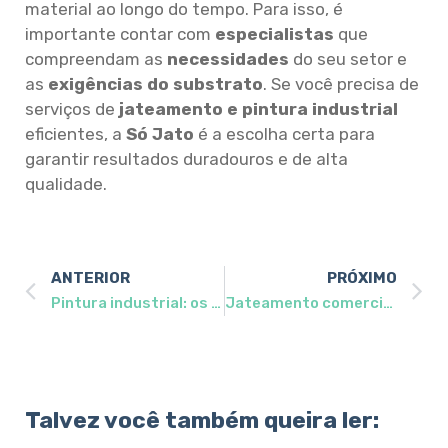
material ao longo do tempo. Para isso, é
importante contar com
especialistas
que
compreendam as
necessidades
do seu setor e
as
exigências do substrato
. Se você precisa de
serviços de
jateamento e pintura industrial
eficientes, a
Só Jato
é a escolha certa para
garantir resultados duradouros e de alta
qualidade.
ANTERIOR
PRÓXIMO
Pintura industrial: os tipos, técnicas e erros mais comuns na aplicação em obras e fábricas
Jateamento comercial (Sa2): o padrão técnico que define segurança e aderência em estruturas metálicas
Talvez você também queira ler: