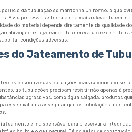
uperfície da tubulação se mantenha uniforme, o que evi
os. Esse processo se torna ainda mais relevante em lo
ilidade do material depende diretamente da qualidade d
eção abrangente, o jateamento oferece um excelente cus
suportar condições adversas.
ões do Jateamento de Tubu
ternas encontra suas aplicações mais comuns em setore
bientes, as tubulações precisam resistir não apenas à p
bstâncias agressivas, como água salgada, produtos quím
apa essencial para assegurar que as tubulações mante
os.
 o jateamento é indispensável para preservar a integrid
róleo bruto e o gás natural. Já no setor de construção ci