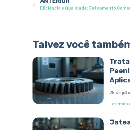
ANTERIOR
Talvez você também 
Trata
Peeni
Aplic
28 de jul
Ler mais 
Jate