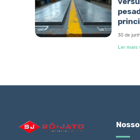
versu
pesad
princ
30 de jun
Ler mais 
Nosso